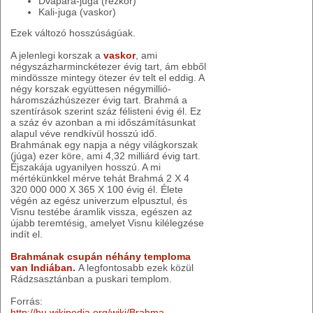
Dvápara-juga (rézkor)
Kali-juga (vaskor)
Ezek változó hosszúságúak.
A jelenlegi korszak a
vaskor
, ami
négyszázharminckétezer évig tart, ám ebből
mindössze mintegy ötezer év telt el eddig. A
négy korszak együttesen négymillió-
háromszázhúszezer évig tart. Brahmá a
szentírások szerint száz félisteni évig él. Ez
a száz év azonban a mi időszámításunkat
alapul véve rendkívül hosszú idő.
Brahmának egy napja a négy világkorszak
(júga) ezer köre, ami 4,32 milliárd évig tart.
Éjszakája ugyanilyen hosszú. A mi
mértékünkkel mérve tehát Brahmá 2 X 4
320 000 000 X 365 X 100 évig él. Élete
végén az egész univerzum elpusztul, és
Visnu testébe áramlik vissza, egészen az
újabb teremtésig, amelyet Visnu kilélegzése
indít el.
Brahmának csupán néhány temploma
van Indiában.
A legfontosabb ezek közül
Rádzsasztánban a puskari templom.
Forrás:
http://hu.wikipedia.org/wiki/Brahma