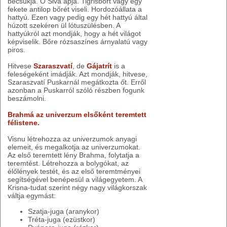
becsukja. Ő Siva apja. Tigrisbőrt vagy egy
fekete antilop bőrét viseli. Hordozóállata a
hattyú. Ezen vagy pedig egy hét hattyú által
húzott szekéren ül lótuszülésben. A
hattyúkról azt mondják, hogy a hét világot
képviselik. Bőre rózsaszínes árnyalatú vagy
piros.
Hitvese
Szaraszvatí
, de
Gájatrít
is a
feleségeként imádják. Azt mondják, hitvese,
Szaraszvatí Puskarnál megátkozta őt. Erről
azonban a Puskarról szóló részben fogunk
beszámolni.
Brahmá az univerzum elsőként teremtett
félistene.
Visnu létrehozza az univerzumok anyagi
elemeit, és megalkotja az univerzumokat.
Az első teremtett lény Brahma, folytatja a
teremtést. Létrehozza a bolygókat, az
élőlények testét, és az első teremtményei
segítségével benépesül a világegyetem. A
Krisna-tudat szerint négy nagy világkorszak
váltja egymást:
Szatja-juga (aranykor)
Tréta-juga (ezüstkor)