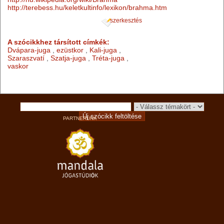
http://terebess.hu/keletkultinfo/lexikon/brahma.htm
szerkesztés
A szócikkhez társított címkék:
Dvápara-juga
,
ezüstkor
,
Kali-juga
,
Szaraszvatí
,
Szatja-juga
,
Tréta-juga
,
vaskor
PARTNERÜNK