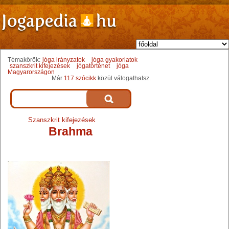
Témakörök:
jóga irányzatok
jóga gyakorlatok
szanszkrit kifejezések
jógatörténet
jóga
Magyarországon
Már
117 szócikk
közül válogathatsz.
Szanszkrit kifejezések
Brahma