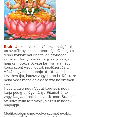
Brahmá
az univerzum változatosságának
és az élőlényeknek a teremtője. Ő maga a
Visnu köldökéből kihajtó lótuszvirágon
született. Négy feje és négy karja van, s
haja csimbókos. A kezeiben kanalat, egy
korsó szent vizet, jogart, imafüzért és a
Védák egy kötetét tartja, de láthatunk a
kezében íjat, lótuszt vagy jogart is. Két keze
néha védelmező és áldásosztó helyzetben
van.
Négy arca a négy Védát képviseli, négy
karja pedig a négy irányt. Pitámahának
vagy Nagyapának is nevezik, mert Brahmá
az univerzum teremtője, s ezért mindenki
nagyapja.
Meditációban elmélyedve szemét gyakran