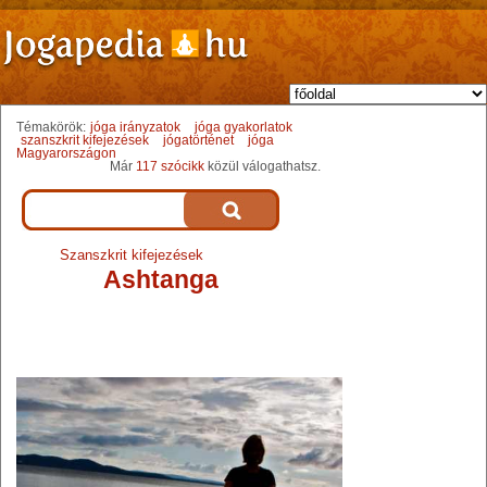
Témakörök:
jóga irányzatok
jóga gyakorlatok
szanszkrit kifejezések
jógatörténet
jóga
Magyarországon
Már
117 szócikk
közül válogathatsz.
Szanszkrit kifejezések
Ashtanga