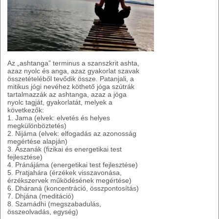
Az „ashtanga” terminus a szanszkrit ashta,
azaz nyolc és anga, azaz gyakorlat szavak
összetételéből tevődik össze. Patanjali, a
mitikus jógi nevéhez köthető jóga szútrák
tartalmazzák az ashtanga, azaz a jóga
nyolc tagját, gyakorlatát, melyek a
következők:
1. Jama (elvek: elvetés és helyes
megkülönböztetés)
2. Nijáma (elvek: elfogadás az azonosság
megértése alapján)
3. Ászanák (fizikai és energetikai test
fejlesztése)
4. Pránájáma (energetikai test fejlesztése)
5. Pratjahára (érzékek visszavonása,
érzékszervek működésének megértése)
6. Dháraná (koncentráció, összpontosítás)
7. Dhjána (meditáció)
8. Szamádhi (megszabadulás,
összeolvadás, egység)