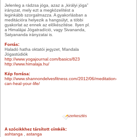
Jelenleg a rádzsa jóga, azaz a „királyi jóga”
irányzat, mely ezt a megközelítést a
leginkább szorgalmazza. A gyakorlásban a
meditációra helyezik a hangsúlyt, a többi
gyakorlat az ennek az előkészítése. Ilyen pl.
a Himalájai Jógatradíció, vagy Sivananda,
Satyananda irányzatai is.
Forrás:
Haladó hatha oktatói jegyzet, Mandala
Jógastúdiók
http://www.yogajournal.com/basics/823
http://www.himalaja.hu/
Kép forrása:
http://www.shannondelvesfitness.com/2012/06/meditation-
can-heal-your-life/
szerkesztés
A szócikkhez társított címkék:
ashtanga
,
astanga