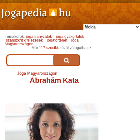
Témakörök:
jóga irányzatok
jóga gyakorlatok
szanszkrit kifejezések
jógatörténet
jóga
Magyarországon
Már
117 szócikk
közül válogathatsz.
Jóga Magyarországon
Ábrahám Kata