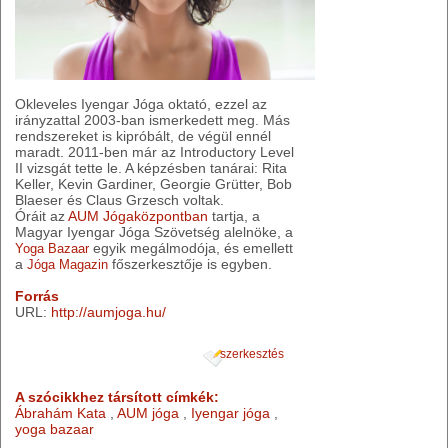
Okleveles Iyengar Jóga oktató, ezzel az
irányzattal 2003-ban ismerkedett meg. Más
rendszereket is kipróbált, de végül ennél
maradt. 2011-ben már az Introductory Level
II vizsgát tette le. A képzésben tanárai: Rita
Keller, Kevin Gardiner, Georgie Grütter, Bob
Blaeser és Claus Grzesch voltak.
Óráit az
AUM Jógaközpontban
tartja, a
Magyar Iyengar Jóga Szövetség alelnöke, a
egyik megálmodója, és emellett
Yoga Bazaar
a
főszerkesztője is egyben.
Jóga Magazin
Forrás
URL:
http://aumjoga.hu/
szerkesztés
A szócikkhez társított címkék:
Ábrahám Kata
,
AUM jóga
,
Iyengar jóga
,
yoga bazaar