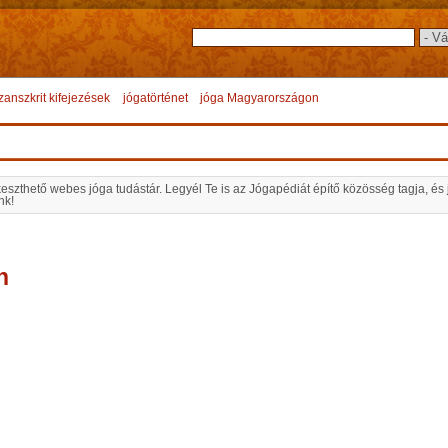
zanszkrit kifejezések
jógatörténet
jóga Magyarországon
keszthető webes jóga tudástár. Legyél Te is az Jógapédiát építő közösség tagja, és
nk!
n