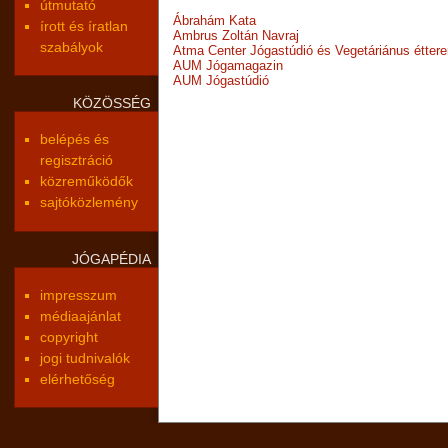
útmutató
Ábrahám Kata
írott és íratlan
Ambrus Zoltán Navraj
szabályok
Atma Center Jógastúdió és Vegetáriánus étter
AUM Jógamagazin
AUM Jógastúdió
KÖZÖSSÉG
belépés és
regisztráció
közreműködők
sajtóközlemény
JÓGAPÉDIA
impresszum
médiaajánlat
copyright
jogi tudnivalók
elérhetőség