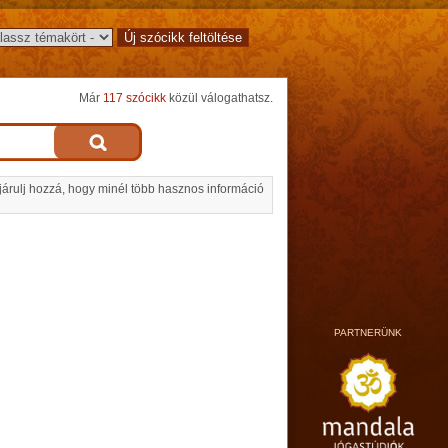
Már
117 szócikk
közül válogathatsz.
 járulj hozzá, hogy minél több hasznos információ
PARTNERÜNK