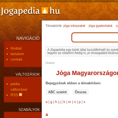
Témakörök:
jóga irányzatok
jóga gyakorlatok
s
NAVIGÁCIÓ
főoldal
A Jógapédia egy bárki által hozzáférhető és szer
legyen az oldalon! Addig is, jó olvasgatást kívánu
tartalom
címkék
Hirdetés
Jóga Magyarországo
VÁLTOZÁSOK
Bejegyzések ebben a témakörben:
pédia
változásai
RSS
a
|
g
|
h
|
j
|
k
|
m
|
n
|
p
|
s
SZABÁLYOK
a