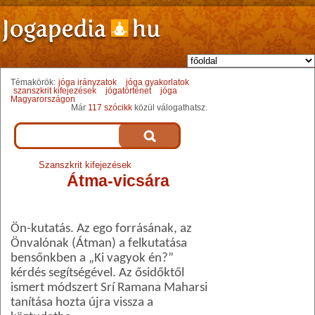
Témakörök:
jóga irányzatok
jóga gyakorlatok
szanszkrit kifejezések
jógatörténet
jóga
Magyarországon
Már
117 szócikk
közül válogathatsz.
Szanszkrit kifejezések
Átma-vicsára
Ön-kutatás.
Az ego forrásának, az
Ön­valónak (Átman) a felkutatása
bensőnkben a „Ki vagyok én?”
kérdés segítségével. Az ősidőktől
ismert módszert Srí Ramana Maharsi
tanítása hozta újra vissza a