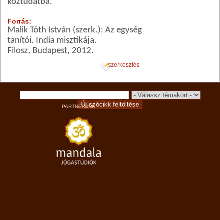
köztudatba.
Forrás:
Malik Tóth István (szerk.): Az egység
tanítói. India misztikája.
Filosz, Budapest, 2012.
szerkesztés
PARTNERÜNK