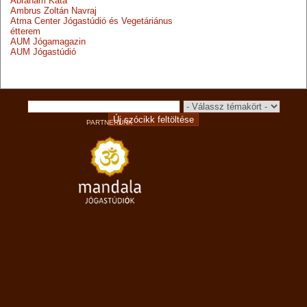
Ábrahám Kata
Ambrus Zoltán Navraj
Atma Center Jógastúdió és Vegetáriánus
étterem
AUM Jógamagazin
AUM Jógastúdió
PARTNERÜNK