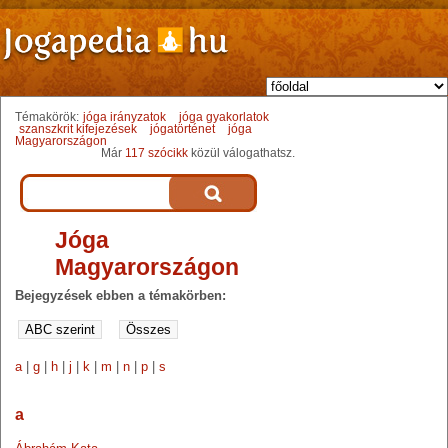
Témakörök:
jóga irányzatok
jóga gyakorlatok
szanszkrit kifejezések
jógatörténet
jóga
Magyarországon
Már
117 szócikk
közül válogathatsz.
Jóga
Magyarországon
Bejegyzések ebben a témakörben:
a
|
g
|
h
|
j
|
k
|
m
|
n
|
p
|
s
a